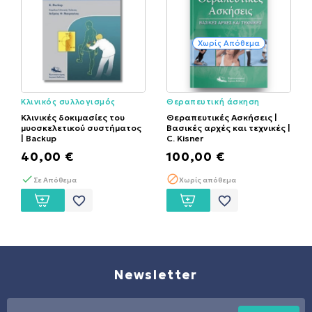
Χωρίς Απόθεμα
Κλινικός συλλογισμός
Θεραπευτική άσκηση
Κλινικές δοκιμασίες του
Θεραπευτικές Ασκήσεις |
μυοσκελετικού συστήματος
Βασικές αρχές και τεχνικές |
| Backup
C. Kisner
40,00 €
100,00 €
Σε Απόθεμα
Χωρίς απόθεμα
favorite_border
favorite_border
Newsletter