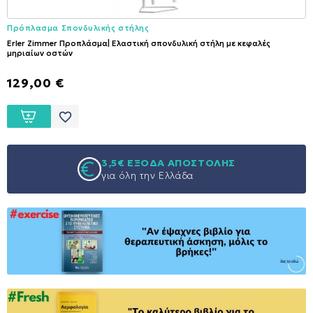
Πρόπλασμα Σπονδυλικής στήλης
Erler Zimmer Προπλάσμα| Ελαστική σπονδυλική στήλη με κεφαλές
μηριαίων οστών
129,00 €
favorite_border
3,5€ ΕΞΟΔΑ ΑΠΟΣΤΟΛΗΣ
για όλη την Ελλάδα