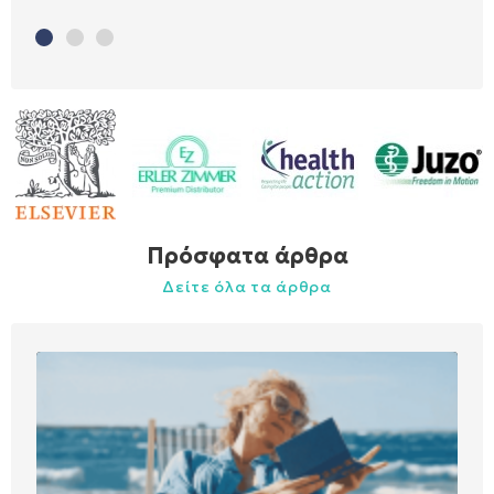
Yog
•
•
•
Pil
Στρ
Επα
Βαρ
Πρόσφατα άρθρα
Δείτε όλα τα άρθρα