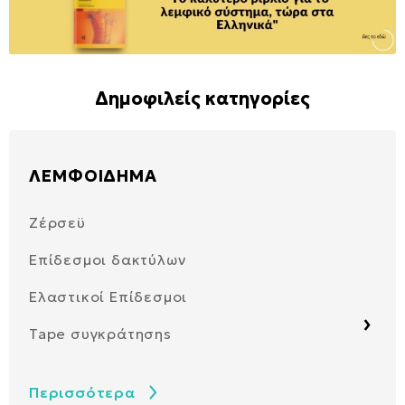
Δημοφιλείς κατηγορίες
ΛΕΜΦΟΙΔΗΜΑ
ΘΕ
Ζέρσεϋ
Λάσ
Π
Επίδεσμοι δακτύλων
Foa
Ε
Ελαστικοί Επίδεσμοι
Med
Α
›
Tape συγκράτησηs
Μπά
Α
Ιμά
Περισσότερα
Πε