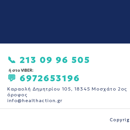
📞 213 09 96 505
ή στο VIBER:
💬 6972653196
Καραολή Δημητρίου 105, 18345 Μοσχάτο 2ος
όροφος
info@healthaction.gr
Copyrig