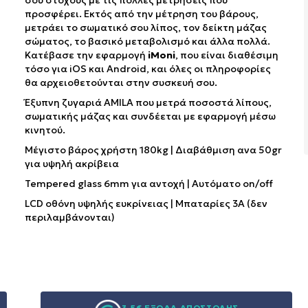
σου στόχους με τις πολλές μετρήσεις που
προσφέρει. Εκτός από την μέτρηση του βάρους,
μετράει το σωματικό σου λίπος, τον δείκτη μάζας
σώματος, το βασικό μεταβολισμό και άλλα πολλά.
Κατέβασε την εφαρμογή
iMoni
, που είναι διαθέσιμη
τόσο για iOS και Android, και όλες οι πληροφορίες
θα αρχειοθετούνται στην συσκευή σου.
Έξυπνη ζυγαριά AMILA που μετρά ποσοστά λίπους,
σωματικής μάζας και συνδέεται με εφαρμογή μέσω
κινητού.
Μέγιστο βάρος χρήστη 180kg | Διαβάθμιση ανα 50gr
για υψηλή ακρίβεια
Tempered glass 6mm για αντοχή | Αυτόματο on/off
LCD οθόνη υψηλής ευκρίνειας | Μπαταρίες 3Α (δεν
περιλαμβάνονται)
3,5€ ΕΞΟΔΑ ΑΠΟΣΤΟΛΗΣ