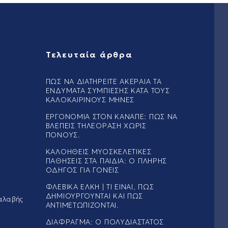
Τελευταία άρθρα
ΠΏΣ ΝΑ ΔΙΑΤΗΡΕΊΤΕ ΑΚΈΡΑΙΑ ΤΑ
ΕΝΔΎΜΑΤΑ ΣΥΜΠΊΕΣΗΣ ΚΑΤΆ ΤΟΥΣ
ΚΑΛΟΚΑΙΡΙΝΟΎΣ ΜΉΝΕΣ
ΕΡΓΟΝΟΜΊΑ ΣΤΟΝ ΚΑΝΑΠΈ: ΠΏΣ ΝΑ
ΒΛΈΠΕΙΣ ΤΗΛΕΌΡΑΣΗ ΧΩΡΊΣ
ΠΌΝΟΥΣ.
ΚΑΛΟΉΘΕΙΣ ΜΥΟΣΚΕΛΕΤΙΚΈΣ
ΠΑΘΉΣΕΙΣ ΣΤΑ ΠΑΙΔΙΆ: Ο ΠΛΉΡΗΣ
ΟΔΗΓΌΣ ΓΙΑ ΓΟΝΕΊΣ
ΦΛΕΒΙΚΆ ΈΛΚΗ | ΤΙ ΕΊΝΑΙ, ΠΏΣ
ΔΗΜΙΟΥΡΓΟΎΝΤΑΙ ΚΑΙ ΠΏΣ
αλαβής
ΑΝΤΙΜΕΤΩΠΊΖΟΝΤΑΙ.
ΔΙΆΦΡΑΓΜΑ: Ο ΠΟΛΥΔΙΆΣΤΑΤΟΣ