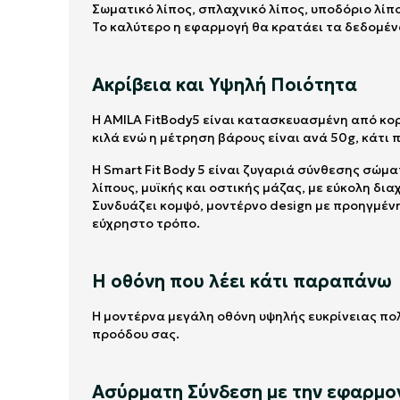
Σωματικό λίπος, σπλαχνικό λίπος, υποδόριο λίπο
Το καλύτερο η εφαρμογή θα κρατάει τα δεδομέν
Ακρίβεια και Υψηλή Ποιότητα
Η AMILA FitBody5 είναι κατασκευασμένη από κορ
κιλά ενώ η μέτρηση βάρους είναι ανά 50g, κάτι 
Η Smart Fit Body 5 είναι ζυγαριά σύνθεσης σώ
λίπους, μυϊκής και οστικής μάζας, με εύκολη δ
Συνδυάζει κομψό, μοντέρνο design με προηγμένη
εύχρηστο τρόπο.
Η οθόνη που λέει κάτι παραπάνω
Η μοντέρνα μεγάλη οθόνη υψηλής ευκρίνειας πολ
προόδου σας.
Ασύρματη Σύνδεση με την εφαρμο