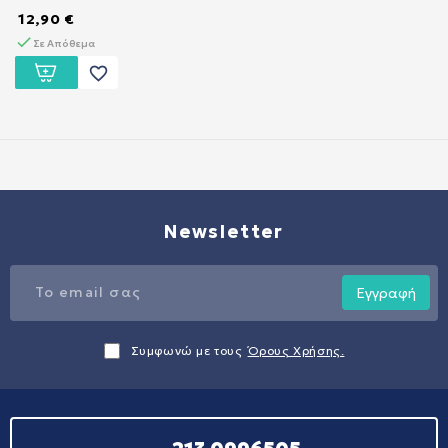
12,90 €
Σε Απόθεμα
favorite_border
Newsletter
Εγγραφή
Συμφωνώ με τους
Όρους Χρήσης.