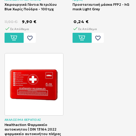
Χειρουργικά Γάντια Νιτριλίου
Προστατευτική μάσκα FFP2 - hG
Blue Χωρίς Πούδρα - 100τμχ
mask Light Grey
9,90 €
0,24 €
11,90 €
Σε Απόθεμα
Σε Απόθεμα
favorite_border
favorite_border
ΑΝΑΛΩΣΙΜΑ ΘΕΡΑΠΕΙΑΣ
Healthaction Φαρμακείο
αυτοκινητου | DIN 13164:2022
φαρμακείο αυτοκινήτου πλήρες