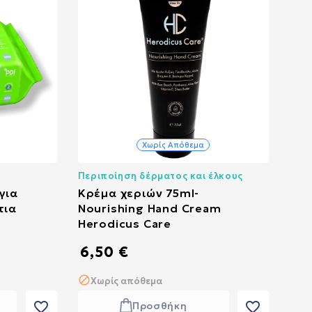
Χωρίς Απόθεμα
Περιποίηση δέρματος και έλκους
για
Κρέμα χεριών 75ml-
τια
Nourishing Hand Cream
Herodicus Care
6,50 €
Χωρίς απόθεμα
favorite_border
favorite_border
Προσθήκη