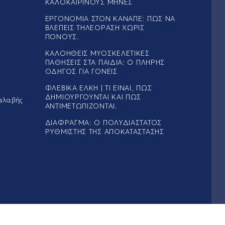
ΚΑΛΟΚΑΙΡΙΝΟΎΣ ΜΉΝΕΣ
ΕΡΓΟΝΟΜΊΑ ΣΤΟΝ ΚΑΝΑΠΈ: ΠΏΣ ΝΑ
ΒΛΈΠΕΙΣ ΤΗΛΕΌΡΑΣΗ ΧΩΡΊΣ
ΠΌΝΟΥΣ.
ΚΑΛΟΉΘΕΙΣ ΜΥΟΣΚΕΛΕΤΙΚΈΣ
ΠΑΘΉΣΕΙΣ ΣΤΑ ΠΑΙΔΙΆ: Ο ΠΛΉΡΗΣ
ΟΔΗΓΌΣ ΓΙΑ ΓΟΝΕΊΣ
ΦΛΕΒΙΚΆ ΈΛΚΗ | ΤΙ ΕΊΝΑΙ, ΠΏΣ
ΔΗΜΙΟΥΡΓΟΎΝΤΑΙ ΚΑΙ ΠΏΣ
αλαβής
ΑΝΤΙΜΕΤΩΠΊΖΟΝΤΑΙ.
ΔΙΆΦΡΑΓΜΑ: Ο ΠΟΛΥΔΙΆΣΤΑΤΟΣ
ΡΥΘΜΙΣΤΉΣ ΤΗΣ ΑΠΟΚΑΤΆΣΤΑΣΗΣ