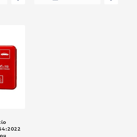
είο
164:2022
του