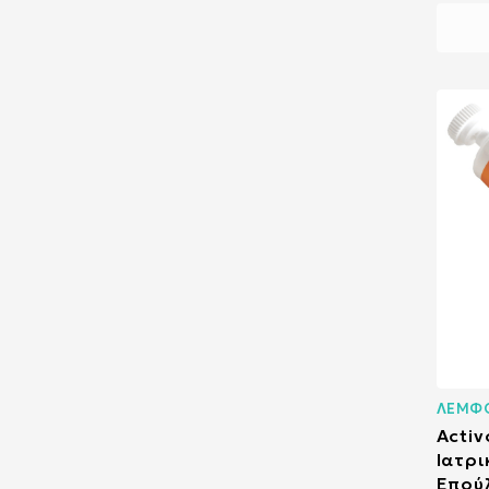
ΛΕΜΦ
Activ
Ιατρι
Επού