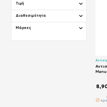

Τιμή

Διαθεσιμότητα

Μάρκες
Αντισ
Αντισ
Manu
8,9
προ