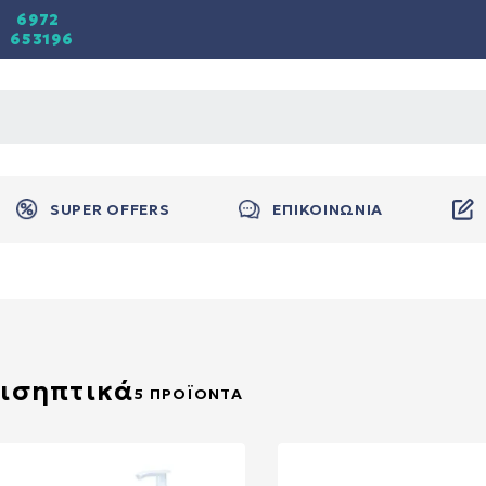
6972
653196
SUPER OFFERS
ΕΠΙΚΟΙΝΩΝΙΑ
ισηπτικά
5 ΠΡΟΪΌΝΤΑ