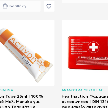
favorite_border
Προσθήκη
ΟΙΔΗΜΑ
ΑΝΑΛΩΣΙΜΑ ΘΕΡΑΠΕΙΑΣ
on Tube 25ml | 100%
Healthaction Φαρμακ
κό Μέλι Manuka για
αυτοκινητου | DIN 13
λωση Τραυμάτων
φαρμακείο αυτοκινή