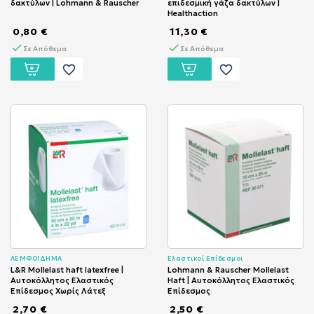
δακτύλων | Lohmann & Rauscher
επιδεσμική γάζα δακτύλων |
Healthaction
0,80 €
11,30 €
Σε Απόθεμα
Σε Απόθεμα
favorite_border
favorite_border
ΛΕΜΦΟΙΔΗΜΑ
Ελαστικοί Επίδεσμοι
L&R Mollelast haft latexfree |
Lohmann & Rauscher Mollelast
Αυτοκόλλητος Ελαστικός
Haft | Αυτοκόλλητος Ελαστικός
Επίδεσμος Χωρίς Λάτεξ
Επίδεσμος
2,70 €
2,50 €