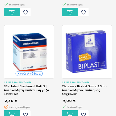
Σε Απόθεμα
Σε Απόθεμα
favorite_border
favorite_border
Χωρίς Απόθεμα
Επίδεσμοι δακτύλων
Επίδεσμοι δακτύλων
BSN Jobst Elastomull Haft S |
Thuasne - Biplast 3cm x 2.5m -
Αυτοκόλλητη επιδεσμική γάζα
Αυτοκόλλητος επίδεσμος
Latex Free
δαχτύλων
2,30 €
9,00 €
Χωρίς απόθεμα
Σε Απόθεμα
favorite_border
favorite_border