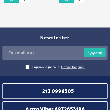
Newsletter
Εγγραφή
Συμφωνώ με τους
Όρους Χρήσης.
213 0996505
ή στο Viber 6972653196