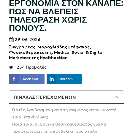
ΕΡΓΟΝΟΜΊΑ ΣΤΟΝ ΚΑΝΑΠΈ:
ΠΏΣ ΝΑ ΒΛΈΠΕΙΣ
ΤΗΛΕΌΡΑΣΗ ΧΩΡΊΣ
ΠΌΝΟΥΣ.
29-06-2026
Συγγραφέας:
Μοροχλιάδης Στέφανος,
Φυσικοθεραπευτής, Medical Social & Digital
Marketeer της Healthaction
1254 Προβολές
Facebook
LinkedIn
ΠΊΝΑΚΑΣ ΠΕΡΙΕΧΟΜΈΝΩΝ
Γιατί η λανθασμένη στάση σώματος στον καναπέ
είναι επικίνδυνη;
Ποια είναι η ιδανική θέση καθίσματος για να
προστατέψεις τη σπονδυλική σου στήλη;