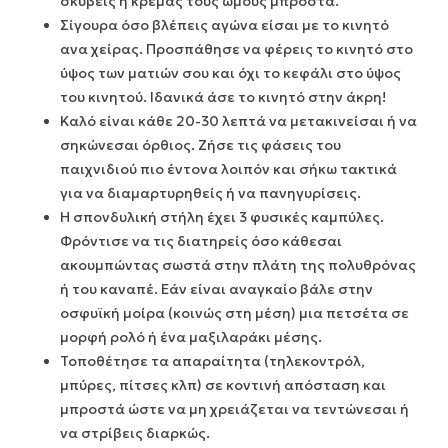
σκύβεις ή κρεμάς τους ώμους μπροστά.
Σίγουρα όσο βλέπεις αγώνα είσαι με το κινητό
ανα χείρας. Προσπάθησε να φέρεις το κινητό στο
ύψος των ματιών σου και όχι το κεφάλι στο ύψος
του κινητού. Ιδανικά άσε το κινητό στην άκρη!
Καλό είναι κάθε 20-30 λεπτά να μετακινείσαι ή να
σηκώνεσαι όρθιος. Ζήσε τις φάσεις του
παιχνιδιού πιο έντονα λοιπόν και σήκω τακτικά
για να διαμαρτυρηθείς ή να πανηγυρίσεις.
Η σπονδυλική στήλη έχει 3 φυσικές καμπύλες.
Φρόντισε να τις διατηρείς όσο κάθεσαι
ακουμπώντας σωστά στην πλάτη της πολυθρόνας
ή του καναπέ. Εάν είναι αναγκαίο βάλε στην
οσφυϊκή μοίρα (κοινώς στη μέση) μια πετσέτα σε
μορφή ρολό ή ένα μαξιλαράκι μέσης.
Τοποθέτησε τα απαραίτητα (τηλεκοντρόλ,
μπύρες, πίτσες κλπ) σε κοντινή απόσταση και
μπροστά ώστε να μη χρειάζεται να τεντώνεσαι ή
να στρίβεις διαρκώς.