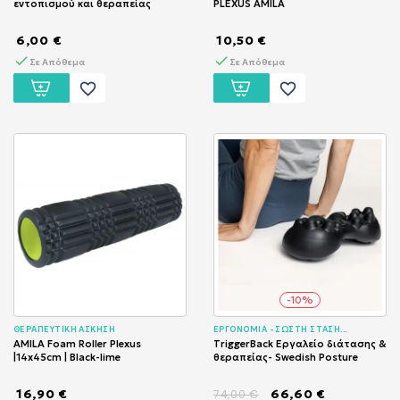
εντοπισμού και θεραπείας
PLEXUS AMILA
6,00 €
10,50 €
Σε Απόθεμα
Σε Απόθεμα
favorite_border
favorite_border
-10%
ΘΕΡΑΠΕΥΤΙΚΗ ΑΣΚΗΣΗ
ΕΡΓΟΝΟΜΙΑ - ΣΩΣΤΗ ΣΤΑΣΗ...
AMILA Foam Roller Plexus
TriggerBack Εργαλείο διάτασης &
|14x45cm | Black-lime
θεραπείας- Swedish Posture
16,90 €
66,60 €
74,00 €