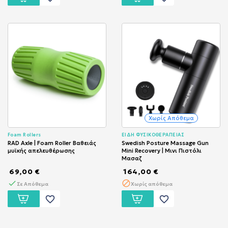
Χωρίς Απόθεμα
Foam Rollers
ΕΙΔΗ ΦΥΣΙΚΟΘΕΡΑΠΕΙΑΣ
RAD Axle | Foam Roller Βαθειάς
Swedish Posture Massage Gun
μυϊκής απελευθέρωσης
Mini Recovery | Μινι Πιστόλι
Μασαζ
69,00 €
164,00 €
Σε Απόθεμα
Χωρίς απόθεμα
favorite_border
favorite_border