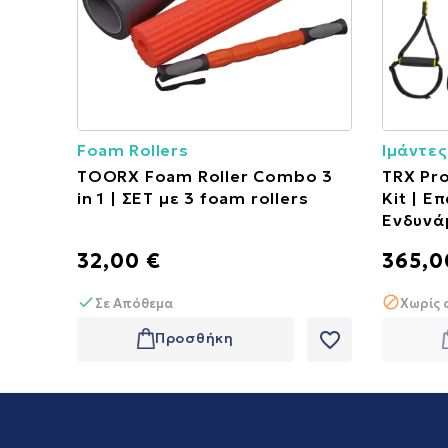
Foam Rollers
Ιμάντες
TOORX Foam Roller Combo 3
TRX Pro
in 1 | ΣΕΤ με 3 foam rollers
Kit | Ε
Ενδυνά
32,00 €
365,0
Σε Απόθεμα
Χωρίς 
favorite_border
Προσθήκη