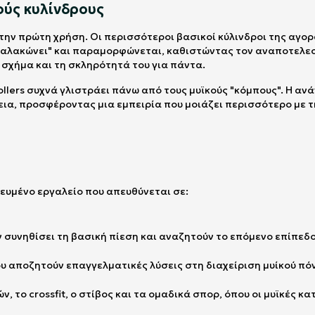
ύς κυλίνδρους
 την πρώτη χρήση. Οι περισσότεροι βασικοί κύλινδροι της αγο
"μαλακώνει" και παραμορφώνεται, καθιστώντας τον αναποτελεσ
 σχήμα και τη σκληρότητά του για πάντα.
ollers συχνά γλιστράει πάνω από τους μυϊκούς "κόμπους". Η α
εια, προσφέροντας μια εμπειρία που μοιάζει περισσότερο με τη
δικευμένο εργαλείο που απευθύνεται σε:
 συνηθίσει τη βασική πίεση και αναζητούν το επόμενο επίπεδ
 αποζητούν επαγγελματικές λύσεις στη διαχείριση μυίκού πόνου
, το crossfit, ο στίβος και τα ομαδικά σπορ, όπου οι μυϊκές κ