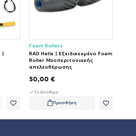
Foam Rollers
 |
RAD Helix | Εξειδικευμένο Foam
Roller Μυοπεριτονιακής
απελευθέρωσης
50,00 €
Σε Απόθεμα
favorite_border
favorite_border
Προσθήκη