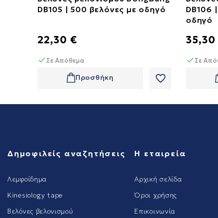
DB105 | 500 βελόνες με οδηγό
DB106 |
οδηγό
22,30 €
35,30
Σε Απόθεμα
Σε Από
favorite_border
Προσθήκη
Δημοφιλείς αναζητήσεις
Η εταιρεία
Λεμφοίδημα
Αρχική σελίδα
Kinesiology tape
Όροι χρήσης
Βελόνες βελονισμού
Επικοινωνία