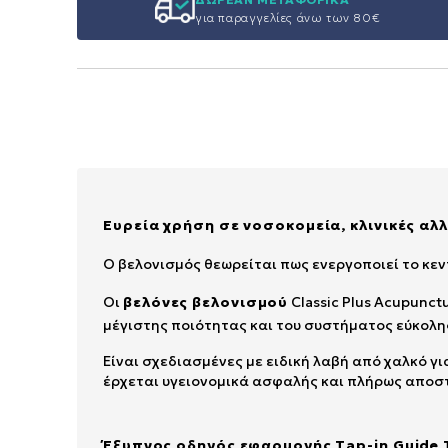
για παραγγελίες άνω των 80€
Ευρεία χρήση σε νοσοκομεία, κλινικές αλλ
Ο βελονισμός θεωρείται πως ενεργοποιεί το κεν
Οι
βελόνες βελονισμού
Classic Plus Acupunct
μέγιστης ποιότητας και του συστήματος εύκολη
Είναι σχεδιασμένες με ειδική λαβή από χαλκό γι
έρχεται υγειονομικά ασφαλής και πλήρως αποσ
Έξυπνος οδηγός εφαρμογής Tap-in Guide 