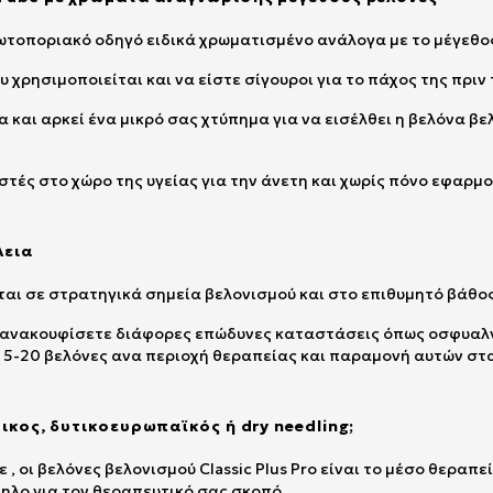
ρωτοποριακό οδηγό ειδικά χρωματισμένο ανάλογα με το μέγεθο
υ χρησιμοποιείται και να είστε σίγουροι για το πάχος της πριν
 και αρκεί ένα μικρό σας χτύπημα για να εισέλθει η βελόνα β
ωστές στο χώρο της υγείας για την άνετη και χωρίς πόνο εφαρμο
λεια
νται σε στρατηγικά σημεία βελονισμού και στο επιθυμητό βάθο
να ανακουφίσετε διάφορες επώδυνες καταστάσεις όπως οσφυαλ
ι 5-20 βελόνες ανα περιοχή θεραπείας και παραμονή αυτών στ
ικος, δυτικοευρωπαϊκός ή dry needling;
 , οι βελόνες βελονισμού Classic Plus Pro είναι το μέσο θερα
ληλο για τον θεραπευτικό σας σκοπό.