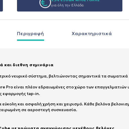
για όλη την Ελλάδα
Περιγραφή
Χαρακτηριστικά
ά και διεθνη σεμινάρια
τρικό νευρικό σύστημα, βελτιώνοντας σημαντικά τα σωματικά 
ure Pro είναι πλέον εδραιωμένες στο χώρο των επαγγελματιών υ
ς εφαρμογής tap-in.
α εύκολη και ασφαλή χρήση και χειρισμό. Κάθε βελόνα βελονισμο
τειρωμένη σε αεροστεγή συσκευασία.
Tube με χρώματα αναγνώρισης μεγέθους βελόνες