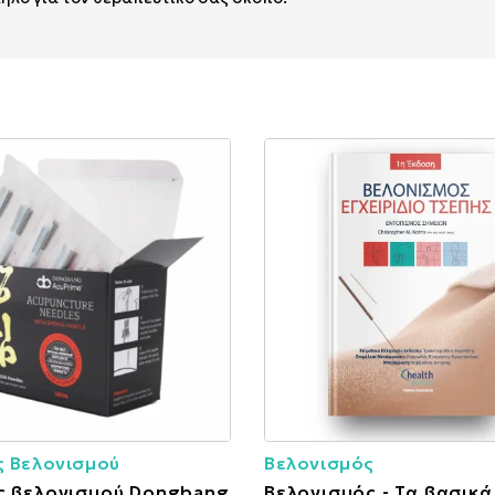
ς Βελονισμού
Βελονισμός
ς βελονισμού Dongbang
Βελονισμός - Τα βασικά