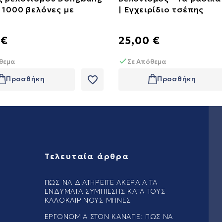
 1000 βελόνες με
| Εγχειρίδιο τσέπης
 €
25,00 €
θεμα
Σε Απόθεμα
favorite_border
Προσθήκη
Προσθήκη
Τελευταία άρθρα
ΠΏΣ ΝΑ ΔΙΑΤΗΡΕΊΤΕ ΑΚΈΡΑΙΑ ΤΑ
ΕΝΔΎΜΑΤΑ ΣΥΜΠΊΕΣΗΣ ΚΑΤΆ ΤΟΥΣ
ΚΑΛΟΚΑΙΡΙΝΟΎΣ ΜΉΝΕΣ
ΕΡΓΟΝΟΜΊΑ ΣΤΟΝ ΚΑΝΑΠΈ: ΠΏΣ ΝΑ