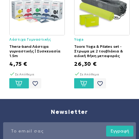
Λάστιχα Γυμναστικής
Yoga
Thera-band Λάστιχα
Toorx Yoga & Pilates set -
γυμναστικής | Συσκευασία
Στρωμα με 2 τουβλάκια &
1.5m
ειδική θήκη μεταφοράς
4,75 €
26,30 €
Σε Απόθεμα
Σε Απόθεμα
favorite_border
favorite_border
Newsletter
Εγγραφή