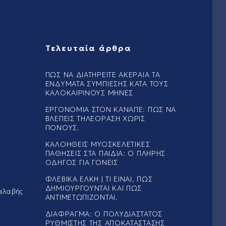
Τελευταία άρθρα
ΠΏΣ ΝΑ ΔΙΑΤΗΡΕΊΤΕ ΑΚΈΡΑΙΑ ΤΑ
ΕΝΔΎΜΑΤΑ ΣΥΜΠΊΕΣΗΣ ΚΑΤΆ ΤΟΥΣ
ΚΑΛΟΚΑΙΡΙΝΟΎΣ ΜΉΝΕΣ
ΕΡΓΟΝΟΜΊΑ ΣΤΟΝ ΚΑΝΑΠΈ: ΠΏΣ ΝΑ
ΒΛΈΠΕΙΣ ΤΗΛΕΌΡΑΣΗ ΧΩΡΊΣ
ΠΌΝΟΥΣ.
ΚΑΛΟΉΘΕΙΣ ΜΥΟΣΚΕΛΕΤΙΚΈΣ
ΠΑΘΉΣΕΙΣ ΣΤΑ ΠΑΙΔΙΆ: Ο ΠΛΉΡΗΣ
ΟΔΗΓΌΣ ΓΙΑ ΓΟΝΕΊΣ
ΦΛΕΒΙΚΆ ΈΛΚΗ | ΤΙ ΕΊΝΑΙ, ΠΏΣ
ΔΗΜΙΟΥΡΓΟΎΝΤΑΙ ΚΑΙ ΠΏΣ
αλαβής
ΑΝΤΙΜΕΤΩΠΊΖΟΝΤΑΙ.
ΔΙΆΦΡΑΓΜΑ: Ο ΠΟΛΥΔΙΆΣΤΑΤΟΣ
ΡΥΘΜΙΣΤΉΣ ΤΗΣ ΑΠΟΚΑΤΆΣΤΑΣΗΣ