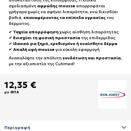
αποκατάσταση της επιδερμίδας. Η ειδικά
σχεδιασμένη
αφρώδης mousse
απορροφάται
γρήγορα χωρίς να αφήνει λιπαρότητα, ενώ διεισδύει
βαθιά,
επαναφέροντας τα επίπεδα υγρασίας
του
δέρματος.
✔
Ταχεία απορρόφηση
χωρίς αίσθηση λιπαρότητας
✔
Ενισχύει τη φυσική προστασία
της επιδερμίδας
✔
Ιδανικό για ξηρό, ερεθισμένο ή ευαίσθητο δέρμα
✔
Απαλή υφή mousse
για εύκολη εφαρμογή
Ανακαλύψτε την απόλυτη
ενυδάτωση και προστασία
,
με την αξιοπιστία της Cutimed!
12,35 €
με ΦΠΑ
Περιγραφή