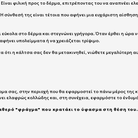
. Είναι φιλική προς το δέρμα, επιτρέποντας του να αναπνέει ελ
: Η σύνθεσή της είναι τέτοια που αφήνει μια ευχάριστη αίσθηση
εύκολα στο δέρμα και στεγνώνει γρήγορα. Όταν έρθει η ώρα ν
 αφήνει υπολείμματα ή να χρειάζεται τρίψιμο.
α ότι η κάλτσα σας δεν θα μετακινηθεί, νιώθετε μεγαλύτερη αυ
ρμα σας, στην περιοχή που θα εφαρμοστεί το πάνω μέρος της 
ίνει ελαφρώς κολλώδης και, στη συνέχεια, εφαρμόστε το ένδυμ
ταθερό "φράγμα" που κρατάει το ύφασμα στη θέση του