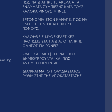
ΠΏΣ ΝΑ ΔΙΑΤΗΡΕΊΤΕ ΑΚΈΡΑΙΑ ΤΑ
ΕΝΔΎΜΑΤΑ ΣΥΜΠΊΕΣΗΣ ΚΑΤΆ ΤΟΥΣ
ΚΑΛΟΚΑΙΡΙΝΟΎΣ ΜΉΝΕΣ
ΕΡΓΟΝΟΜΊΑ ΣΤΟΝ ΚΑΝΑΠΈ: ΠΏΣ ΝΑ
ΒΛΈΠΕΙΣ ΤΗΛΕΌΡΑΣΗ ΧΩΡΊΣ
ΠΌΝΟΥΣ.
ΚΑΛΟΉΘΕΙΣ ΜΥΟΣΚΕΛΕΤΙΚΈΣ
ΠΑΘΉΣΕΙΣ ΣΤΑ ΠΑΙΔΙΆ: Ο ΠΛΉΡΗΣ
ΟΔΗΓΌΣ ΓΙΑ ΓΟΝΕΊΣ
ΦΛΕΒΙΚΆ ΈΛΚΗ | ΤΙ ΕΊΝΑΙ, ΠΏΣ
ΔΗΜΙΟΥΡΓΟΎΝΤΑΙ ΚΑΙ ΠΏΣ
αλαβής
ΑΝΤΙΜΕΤΩΠΊΖΟΝΤΑΙ.
ΔΙΆΦΡΑΓΜΑ: Ο ΠΟΛΥΔΙΆΣΤΑΤΟΣ
ΡΥΘΜΙΣΤΉΣ ΤΗΣ ΑΠΟΚΑΤΆΣΤΑΣΗΣ