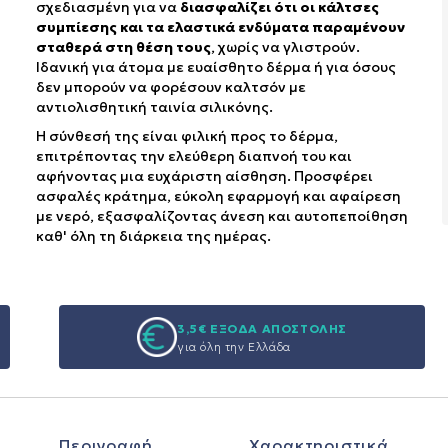
σχεδιασμένη για να
διασφαλίζει ότι οι κάλτσες
συμπίεσης και τα ελαστικά ενδύματα παραμένουν
σταθερά στη θέση τους
, χωρίς να γλιστρούν.
Ιδανική για άτομα με ευαίσθητο δέρμα ή για όσους
δεν μπορούν να φορέσουν καλτσόν με
αντιολισθητική ταινία σιλικόνης.
Η σύνθεσή της είναι φιλική προς το δέρμα,
επιτρέποντας την ελεύθερη διαπνοή του και
αφήνοντας μια ευχάριστη αίσθηση. Προσφέρει
ασφαλές κράτημα, εύκολη εφαρμογή και αφαίρεση
με νερό, εξασφαλίζοντας άνεση και αυτοπεποίθηση
καθ' όλη τη διάρκεια της ημέρας.
3,5€ ΕΞΟΔΑ ΑΠΟΣΤΟΛΗΣ
για όλη την Ελλάδα
Περιγραφή
Χαρακτηριστικά