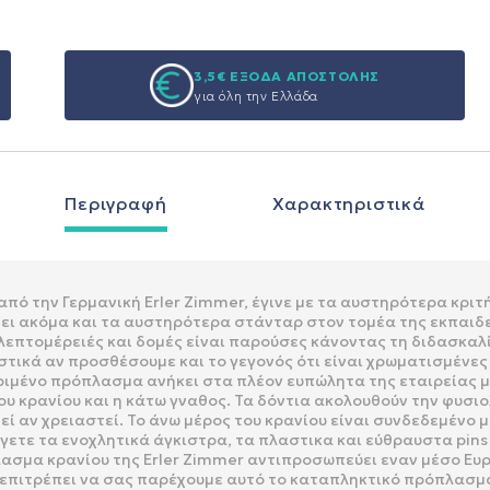
3,5€ ΕΞΟΔΑ ΑΠΟΣΤΟΛΗΣ
για όλη την Ελλάδα
Περιγραφή
Χαρακτηριστικά
πό την Γερμανική Erler Zimmer, έγινε με τα αυστηρότερα κρι
ει ακόμα και τα αυστηρότερα στάνταρ στον τομέα της εκπαιδευ
ς λεπτομέρειές και δομές είναι παρούσες κάνοντας τη διδασκαλ
τικά αν προσθέσουμε και το γεγονός ότι είναι χρωματισμένες 
κριμένο πρόπλασμα ανήκει στα πλέον ευπώλητα της εταιρείας μα
του κρανίου και η κάτω γναθος. Τα δόντια ακολουθούν την φυσι
εί αν χρειαστεί. Το άνω μέρος του κρανίου είναι συνδεδεμένο μ
ετε τα ενοχλητικά άγκιστρα, τα πλαστικα και εύθραυστα pins
ασμα κρανίου της Erler Zimmer αντιπροσωπεύει εναν μέσο Ευ
επιτρέπει να σας παρέχουμε αυτό το καταπληκτικό πρόπλασμα σ