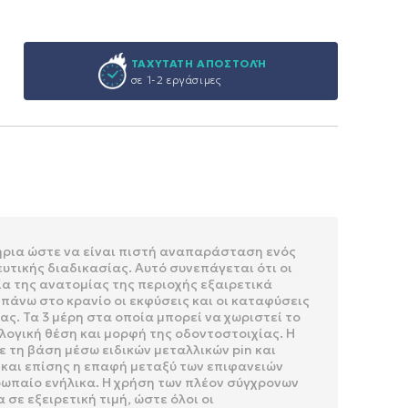
ΤΑΧΥΤΑΤΗ ΑΠΟΣΤΟΛΉ
σε 1-2 εργάσιμες
τήρια ώστε να είναι πιστή αναπαράσταση ενός
τικής διαδικασίας. Αυτό συνεπάγεται ότι οι
ία της ανατομίας της περιοχής εξαιρετικά
πάνω στο κρανίο οι εκφύσεις και οι καταφύσεις
ς. Τα 3 μέρη στα οποία μπορεί να χωριστεί το
ολογική θέση και μορφή της οδοντοστοιχίας. Η
ε τη βάση μέσω ειδικών μεταλλικών pin και
 και επίσης η επαφή μεταξύ των επιφανειών
ρωπαίο ενήλικα. Η χρήση των πλέον σύγχρονων
ε εξειρετική τιμή, ώστε όλοι οι