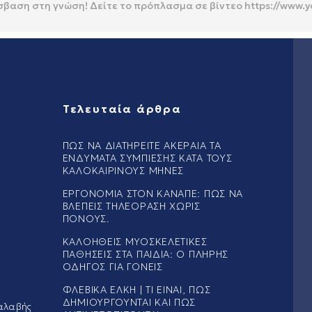
σβαση στη γνώση! Δείτε το πρόπλασμα σε βίντεο https://www
Τελευταία άρθρα
ΠΏΣ ΝΑ ΔΙΑΤΗΡΕΊΤΕ ΑΚΈΡΑΙΑ ΤΑ
ΕΝΔΎΜΑΤΑ ΣΥΜΠΊΕΣΗΣ ΚΑΤΆ ΤΟΥΣ
ΚΑΛΟΚΑΙΡΙΝΟΎΣ ΜΉΝΕΣ
ΕΡΓΟΝΟΜΊΑ ΣΤΟΝ ΚΑΝΑΠΈ: ΠΏΣ ΝΑ
ΒΛΈΠΕΙΣ ΤΗΛΕΌΡΑΣΗ ΧΩΡΊΣ
ΠΌΝΟΥΣ.
ΚΑΛΟΉΘΕΙΣ ΜΥΟΣΚΕΛΕΤΙΚΈΣ
ΠΑΘΉΣΕΙΣ ΣΤΑ ΠΑΙΔΙΆ: Ο ΠΛΉΡΗΣ
ΟΔΗΓΌΣ ΓΙΑ ΓΟΝΕΊΣ
ΦΛΕΒΙΚΆ ΈΛΚΗ | ΤΙ ΕΊΝΑΙ, ΠΏΣ
ΔΗΜΙΟΥΡΓΟΎΝΤΑΙ ΚΑΙ ΠΏΣ
αλαβής