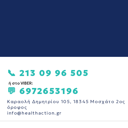
📞 213 09 96 505
ή στο VIBER:
💬 6972653196
Καραολή Δημητρίου 105, 18345 Μοσχάτο 2ος
όροφος
info@healthaction.gr