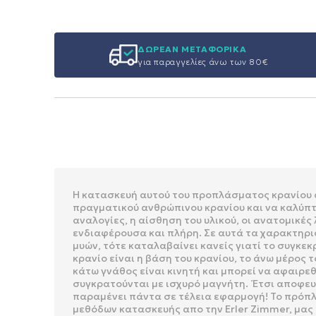
ΔΩΡΕΑΝ ΜΕΤΑΦΟΡΙΚΑ
για παραγγελίες άνω των 80€
Η κατασκευή αυτού του προπλάσματος κρανίου α
πραγματικού ανθρώπινου κρανίου και να καλύπτ
αναλογίες, η αίσθηση του υλικού, οι ανατομικέ
ενδιαφέρουσα και πλήρη. Σε αυτά τα χαρακτηρισ
μυών, τότε καταλαβαίνει κανείς γιατί το συγκε
κρανίο είναι η βάση του κρανίου, το άνω μέρος 
κάτω γνάθος είναι κινητή και μπορεί να αφαιρεθ
συγκρατούνται με ισχυρό μαγνήτη. Έτσι αποφευγ
παραμένει πάντα σε τέλεια εφαρμογή! Το πρόπλ
μεθόδων κατασκευής απο την Erler Zimmer, μας 