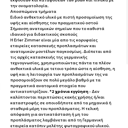
εκφύσεων και καταφύσεων των μυών και πίνακα με
την ονοματολογία.
Αποσπώμενα τμήματα
Ειδικό ανθεκτικό υλικό με πιστή προσομοίωση της
υφής και αίσθησης του πραγματικού οστού
Σήμανση ανατομικών σημείων που το καθιστά
ιδανικό για διδακτικούς σκοπούς
H Erler Zimmer είναι μία απο τις κορυφαίες
εταιρείες κατασκευής προπλασμάτων και
ανατομικών μοντέλων παγκοσμίως. Διέπεται από
τις αρχές κατασκευής της γερμανικής
τεχνογνωσίας, χρησιμοποιώντας πάντα τα πλέον
ανθεκτικά υλικά με τετοιο τρόπο ώστε η αίσθηση, η
υφή και η λειτουργία των προπλασμάτων της να
προσομοιάζουν σε πολύ μεγάλο βαθμό με τα
πραγματικά ανατομικά στοιχεία που
αντικατοπτρίζουν. *
2 χρόνια εγγύηση
- Δεν
καλύπτονται περιπτώσεις κακής χρήσης ή/και
καταστροφής σε οποιοδήποτε από τα μηχανικά ή
σταθερά μέρη του προπλάσματος. Η τελική
απόφαση για αντικατάσταση ή μη του
προπλάσματος λαμβάνεται από τη Γερμανική
εταιρεία κατόπιν μελέτης φωτογραφικού υλικού.