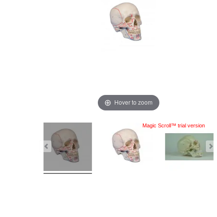
Hover to zoom
Magic Scroll™ trial version