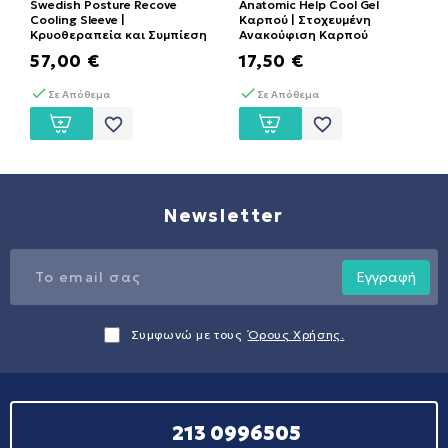
Swedish Posture Recove
Anatomic Help Cool Gel
Cooling Sleeve |
Καρπού | Στοχευμένη
Κρυοθεραπεία και Συμπίεση
Ανακούφιση Καρπού
57,00 €
17,50 €
Σε Απόθεμα
Σε Απόθεμα
favorite_border
favorite_border
Newsletter
Εγγραφή
Συμφωνώ με τους
Όρους Χρήσης.
213 0996505