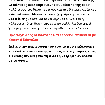
θεραπεία συμπίεσης και την ποιότητα κατασκευής.
Οι κάλτσες διαβαθμισμένης συμπίεσης της Jobst
καλύπτουν τις θεραπευτικές και αισθητικές ανάγκες
των ασθενών. Μοναδική κατοχυρωμένη πατέντα
SoftFit
της Jobst, ώστε να μην μετακινείται η
κάλτσα από τη θέση της ενώ παράλληλα διατηρεί
χαμηλή πίεση και μηδενικό ερεθισμό στο δέρμα.
Προσοχή όλες οι κάλτσες Ultrasheer διατίθενται με
κλειστά δάκτυλα!
Δείτε στην περιγραφή τον τρόπο που επιλέγουμε
την κάλτσα συμπίεσης και στις φωτογραφίες τους
ειδικούς πίνακες για τη σωστή μέτρηση ανάλογα
με το ύψος.