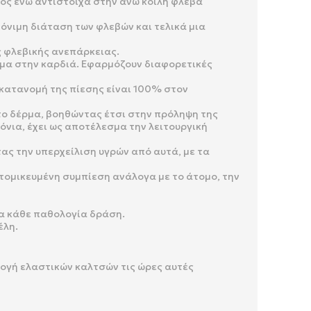
τος ενώ αντίστοιχα στην άνω κοίλη φλέβα
μόνιμη διάταση των φλεβών και τελικά μια
 φλεβικής ανεπάρκειας.
ίμα στην καρδιά. Εφαρμόζουν διαφορετικές
κατανομή της πίεσης είναι 100% στον
το δέρμα, βοηθώντας έτσι στην πρόληψη της
όνια, έχει ως αποτέλεσμα την λειτουργική
ας την υπερχείλιση υγρών από αυτά, με τα
τομικευμένη συμπίεση ανάλογα με το άτομο, την
ια κάθε παθολογία δράση.
έλη.
μογή ελαστικών καλτσών τις ώρες αυτές