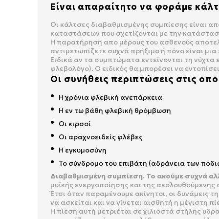
Είναι απαραίτητο να φοράμε κάλτ
Οι κάλτσες διαβαθμισμένης συμπίεσης είναι απ
καταστάσεων που σχετίζονται με την κατάστασ
Η παρατήρηση απο μέρους του ασθενούς αποτελε
αντιμετωπίζετε συχνά πρήξιμο ή πόνο είναι μια 
Ειδικά αν τα συμπτώματα εντείνονται τη νύχτα 
φλεβολόγο). Ο ειδικός θα μπορέσει να εντοπίσε
Οι συνήθεις περιπτώσεις στις οπο
Η χρόνια φλεβική ανεπάρκεια
Η εν τω βάθη φλεβική θρόμβωση
Οι κιρσοί
Οι αραχνοειδείς φλέβες
Η εγκυμοσύνη
Το σύνδρομο του επιβάτη (αδράνεια των ποδ
Διαβαθμισμένη συμπίεση. Το ακούμε συχνά αλλ
μυϊκής ενεργοποίησης και της ακολουθούμενης 
Έτσι όταν παραμένουμε ακίνητοι, οι δυνάμεις 
να ασκείται και να γίνεται αισθητή η μέγιστη π
Η πίεση αυτή μετριέται σε χιλιοστά στήλης υδ