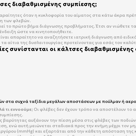
σες διαβαθμισμένης συμπίεσης;
αραίτητες όταν η κυκλοφορία του αίματος στα κάτω άκρα πρέ
η των φλεβών.
ί το πρώτο βήμα διάγνωσης προβλήματος. Έτσι αν νιώθετε τα
ένδειξη ώστε να κινητοποιήθειτε.
είναι απαραίτητο να αναζητήσετε ιατρική διάγνωση από ειδικό
ι τα αίτια της δυσλειτουργίας προτείνοντας για εσάς τον καλ
ίες συνίστανται οι κάλτσες διαβαθμισμένης 
ιών στα συχνά ταξίδια μεγάλων αποστάσεων με πούλμαν ή αερ
ά τι εννοούμε;
Οι φλέβες δεν έχουν τρόπο να αποστέλουν το 
συμπίεσης.
της βαρύτητας αυξάνουν την πίεση μέσα στις φλέβες των ποδιώ
ίεση, ενώ αυτή μειώνεται σταδιακά προς την κνήμη μέχρι τον μη
ραργύρου (mmHg) και εξαρτάται από την κάθετη απόσταση της 