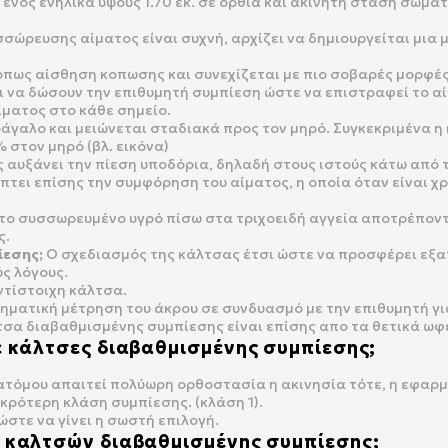
νός ενήλικα ύψους 1.70 εκ. σε όρθια και ακίνητη στάση σώμα
σσώρευσης αίματος είναι συχνή, αρχίζει να δημιουργείται μια 
όπως αίσθηση κοπωσης και συνεχίζεται με πιο σοβαρές μορφές
 να δώσουν την επιθυμητή συμπίεση ώστε να επιστραφεί το α
ίματος στο κάθε σημείο.
γαλο και μειώνεται σταδιακά προς τον μηρό. Συγκεκριμένα η 
στον μηρό (βλ. εικόνα)
 αυξάνει την πίεση υποδόρια, δηλαδή στους ιστούς κάτω από 
ει επίσης την συμφόρηση του αίματος, η οποία όταν είναι χρ
 το συσσωρευμένο υγρό πίσω στα τριχοειδή αγγεία αποτρέποντ
ς.
ίεσης;
Ο σχεδιασμός της κάλτσας έτσι ώστε να προσφέρει εξα
ς λόγους.
ντίστοιχη κάλτσα.
θηματική μέτρηση του άκρου σε συνδυασμό με την επιθυμητή γ
τσα διαβαθμισμένης συμπίεσης είναι επίσης απο τα θετικά ωφ
ε κάλτσες διαβαθμισμένης συμπίεσης;
 ατόμου απαιτεί πολύωρη ορθοστασία η ακινησία τότε, η εφαρ
ικρότερη κλάση συμπίεσης. (κλάση 1).
ώστε να γίνει η σωστή επιλογή.
ν καλτσών διαβαθμισμένης συμπίεσης;