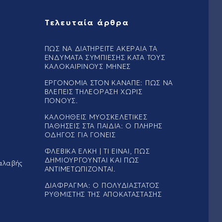
Τελευταία άρθρα
ΠΏΣ ΝΑ ΔΙΑΤΗΡΕΊΤΕ ΑΚΈΡΑΙΑ ΤΑ
ΕΝΔΎΜΑΤΑ ΣΥΜΠΊΕΣΗΣ ΚΑΤΆ ΤΟΥΣ
ΚΑΛΟΚΑΙΡΙΝΟΎΣ ΜΉΝΕΣ
ΕΡΓΟΝΟΜΊΑ ΣΤΟΝ ΚΑΝΑΠΈ: ΠΏΣ ΝΑ
ΒΛΈΠΕΙΣ ΤΗΛΕΌΡΑΣΗ ΧΩΡΊΣ
ΠΌΝΟΥΣ.
ΚΑΛΟΉΘΕΙΣ ΜΥΟΣΚΕΛΕΤΙΚΈΣ
ΠΑΘΉΣΕΙΣ ΣΤΑ ΠΑΙΔΙΆ: Ο ΠΛΉΡΗΣ
ΟΔΗΓΌΣ ΓΙΑ ΓΟΝΕΊΣ
ΦΛΕΒΙΚΆ ΈΛΚΗ | ΤΙ ΕΊΝΑΙ, ΠΏΣ
ΔΗΜΙΟΥΡΓΟΎΝΤΑΙ ΚΑΙ ΠΏΣ
αλαβής
ΑΝΤΙΜΕΤΩΠΊΖΟΝΤΑΙ.
ΔΙΆΦΡΑΓΜΑ: Ο ΠΟΛΥΔΙΆΣΤΑΤΟΣ
ΡΥΘΜΙΣΤΉΣ ΤΗΣ ΑΠΟΚΑΤΆΣΤΑΣΗΣ