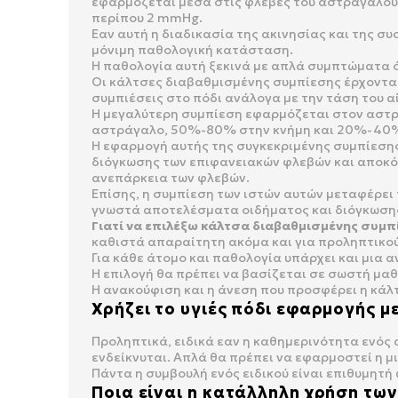
εφαρμόζεται μέσα στις φλέβες του αστραγάλου ε
περίπου 2 mmHg.
Εαν αυτή η διαδικασία της ακινησίας και της συ
μόνιμη παθολογική κατάσταση.
Η παθολογία αυτή ξεκινά με απλά συμπτώματα 
Οι κάλτσες διαβαθμισμένης συμπίεσης έρχονται
συμπιέσεις στο πόδι ανάλογα με την τάση του α
Η μεγαλύτερη συμπίεση εφαρμόζεται στον αστρά
αστράγαλο, 50%-80% στην κνήμη και 20%-40% 
Η εφαρμογή αυτής της συγκεκριμένης συμπίεσης
διόγκωσης των επιφανειακών φλεβών και αποκόπτ
ανεπάρκεια των φλεβών.
Επίσης, η συμπίεση των ιστών αυτών μεταφέρει
γνωστά αποτελέσματα οιδήματος και διόγκωση
Γιατί να επιλέξω κάλτσα διαβαθμισμένης συμπ
καθιστά απαραίτητη ακόμα και για προληπτικού
Για κάθε άτομο και παθολογία υπάρχει και μια α
Η επιλογή θα πρέπει να βασίζεται σε σωστή μα
Η ανακούφιση και η άνεση που προσφέρει η κάλ
Χρήζει το υγιές πόδι εφαρμογής μ
Προληπτικά, ειδικά εαν η καθημερινότητα ενός
ενδείκνυται. Απλά θα πρέπει να εφαρμοστεί η μ
Πάντα η συμβουλή ενός ειδικού είναι επιθυμητή 
Ποια είναι η κατάλληλη χρήση τω