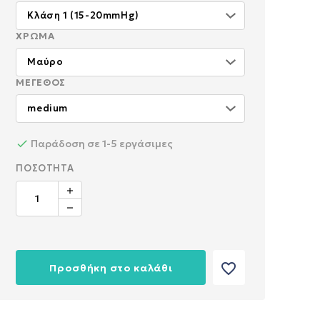
ΧΡΏΜΑ
ΜΈΓΕΘΟΣ
Παράδοση σε 1-5 εργάσιμες
ΠΟΣΌΤΗΤΑ
favorite_border
Προσθήκη στο καλάθι