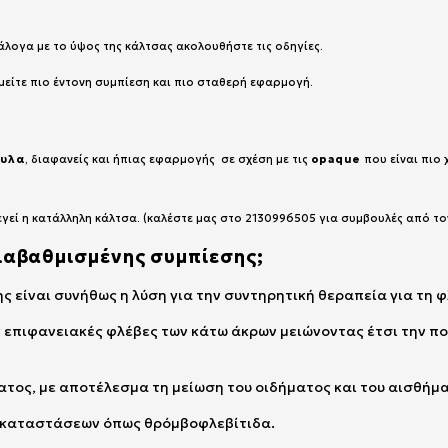
ανάλογα με το ύψος της κάλτσας ακολουθήστε τις οδηγίες.
υμείτε πιο έντονη συμπίεση και πιο σταθερή εφαρμογή.
τυλα
, διαφανείς και ήπιας εφαρμογής σε σχέση με τις
opaque
που είναι πιο 
γεί η κατάλληλη κάλτσα. (καλέστε μας στο 2130996505 για συμβουλές από το
διαβαθμισμένης συμπίεσης;
ς είναι συνήθως η λύση για την συντηρητική θεραπεία για τη 
ς επιφανειακές φλέβες των κάτω άκρων μειώνοντας έτσι την πο
ματος, με αποτέλεσμα τη μείωση του οιδήματος και του αισθή
ν καταστάσεων όπως θρόμβοφλεβίτιδα.