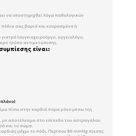
πει να υποστηριχθεί λόγω παθολογικών
 πόδια σας βαριά και κουρασμένα ή
 γιατρό (αγγειοχειρούργο, αγγειολόγο,
ύτερο τρόπο αντιμετώπισης.
συμπίεσης είναι:
οπλάνο)
αίμα πίσω στην καρδιά παρα μόνο μέσω της
ν, με αποτέλεσμα στο επίπεδο του αστραγάλου
ρό και το σώμα.
καρδιάς μέχρι το πόδι. Περίπου 86 mmHg πίεσης