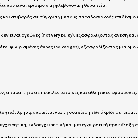
άτι που είναι κρίσιμο στη φλεβολογική θεραπεία.
ός και στιβαρός σε σύγκριση με τους παραδοσιακούς επιδέσμο
δεν είναι ογκώδες (not very bulky), εξασφαλίζοντας άνεση και
θέτει φινιρισμένες άκρες (selvedges), εξασφαλίζοντας μια ομ
όν, απαραίτητο σε ποικίλες ιατρικές και αθλητικές εφαρμογές:
λογία)
: Χρησιμοποιείται για τη συμπίεση των άκρων σε περι
ροεγχειρητική, ενδοεγχειρητική και μετεγχειρητική προφύλαξη
τήριξη και ανακούφιση από την πίεση σε περιπτώσεις διαστρ