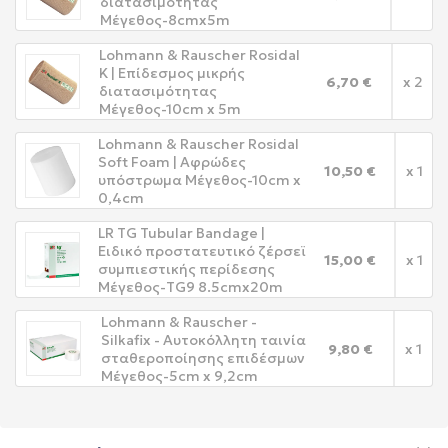
διατασιμότητας
Μέγεθος-8cmx5m
Lohmann & Rauscher Rosidal
K | Επίδεσμος μικρής
6,70 €
x 2
διατασιμότητας
Μέγεθος-10cm x 5m
Lohmann & Rauscher Rosidal
Soft Foam | Αφρώδες
10,50 €
x 1
υπόστρωμα Μέγεθος-10cm x
0,4cm
LR TG Tubular Bandage |
Ειδικό προστατευτικό ζέρσεϊ
15,00 €
x 1
συμπιεστικής περίδεσης
Μέγεθος-TG9 8.5cmx20m
Lohmann & Rauscher -
Silkafix - Αυτοκόλλητη ταινία
9,80 €
x 1
σταθεροποίησης επιδέσμων
Μέγεθος-5cm x 9,2cm