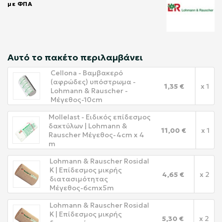
με ΦΠΑ
Αυτό το πακέτο περιλαμβάνει
Cellona - Βαμβακερό
(αφρώδες) υπόστρωμα -
1,35 €
x 1
Lohmann & Rauscher -
Μέγεθος-10cm
Mollelast - Ειδικός επίδεσμος
δακτύλων | Lohmann &
11,00 €
x 1
Rauscher Μέγεθος-4cm x 4
m
Lohmann & Rauscher Rosidal
K | Επίδεσμος μικρής
4,65 €
x 2
διατασιμότητας
Μέγεθος-6cmx5m
Lohmann & Rauscher Rosidal
K | Επίδεσμος μικρής
5,30 €
x 2