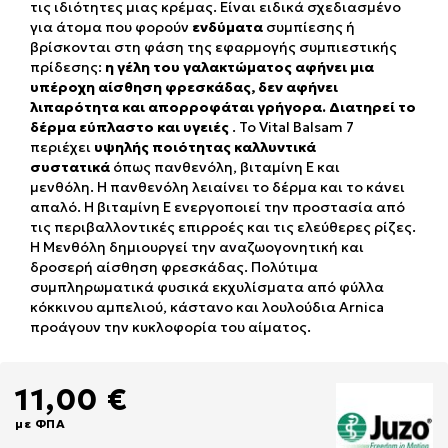
τις ιδιότητες μιας κρέμας. Είναι ειδικά σχεδιασμένο
για άτομα που φορούν
ενδύματα
συμπίεσης ή
βρίσκονται στη φάση της εφαρμογής συμπιεστικής
πρίδεσης:
η γέλη του γαλακτώματος αφήνει μια
υπέροχη αίσθηση φρεσκάδας, δεν αφήνει
λιπαρότητα και απορροφάται γρήγορα. Δ
ιατηρεί το
δέρμα εύπλαστο και υγειές
. Το Vital Balsam 7
περιέχει
υψηλής ποιότητας καλλυντικά
συστατικά
όπως πανθενόλη, βιταμίνη Ε και
μενθόλη. Η πανθενόλη λειαίνει το δέρμα και το κάνει
απαλό. Η βιταμίνη Ε ενεργοποιεί την προστασία από
τις περιβαλλοντικές επιρροές και τις ελεύθερες ρίζες.
Η Μενθόλη δημιουργεί την αναζωογονητική και
δροσερή αίσθηση φρεσκάδας. Πολύτιμα
συμπληρωματικά φυσικά εκχυλίσματα από φύλλα
κόκκινου αμπελιού, κάστανο και λουλούδια Arnica
προάγουν την κυκλοφορία του αίματος.
11,00 €
με ΦΠΑ