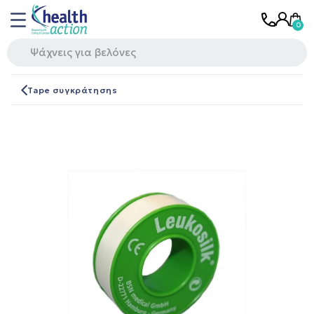
Tape συγκράτησηs