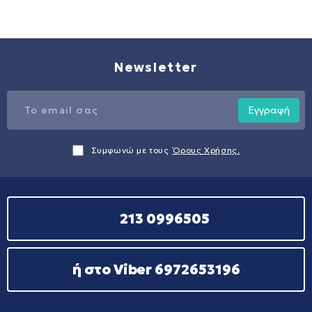
Newsletter
Εγγραφή
Συμφωνώ με τους
Όρους Χρήσης.
213 0996505
ή στο Viber 6972653196