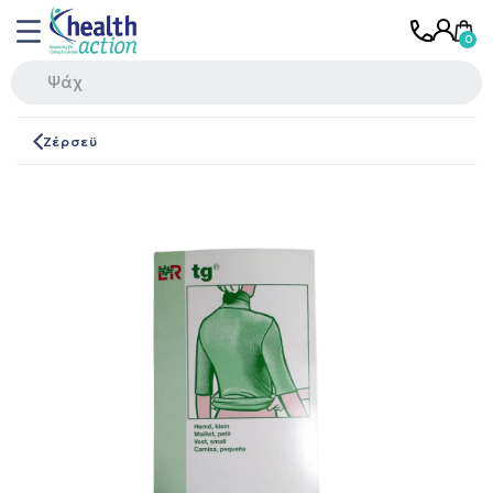
Ζέρσεϋ