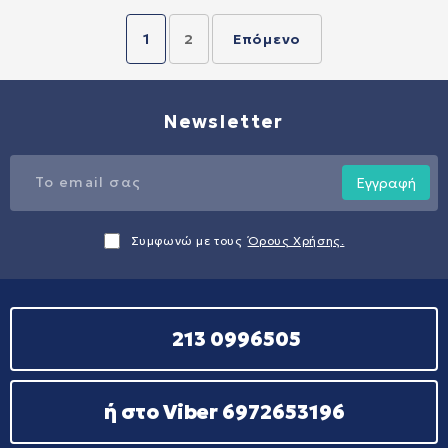
1
2
Επόμενο
Newsletter
Εγγραφή
Συμφωνώ με τους
Όρους Χρήσης.
213 0996505
ή στο Viber 6972653196