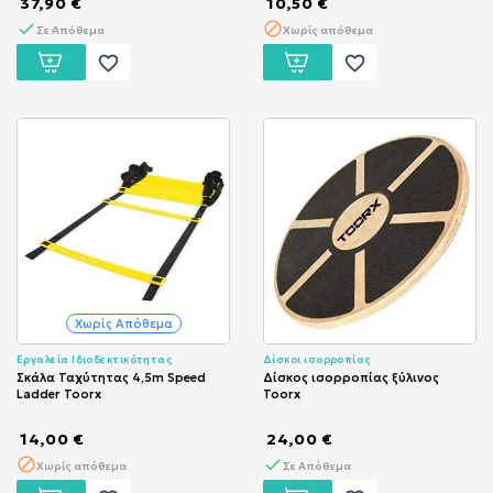
37,90 €
10,50 €
Σε Απόθεμα
Χωρίς απόθεμα
favorite_border
favorite_border
Χωρίς Απόθεμα
Εργαλεία Ιδιοδεκτικότητας
Δίσκοι ισορροπίας
Σκάλα Ταχύτητας 4,5m Speed
Δίσκος ισορροπίας ξύλινος
Ladder Toorx
Toorx
14,00 €
24,00 €
Χωρίς απόθεμα
Σε Απόθεμα