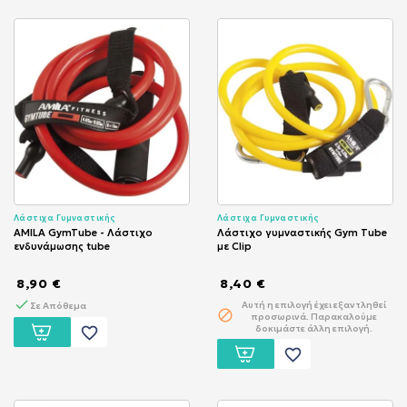
Λάστιχα Γυμναστικής
Λάστιχα Γυμναστικής
AMILA GymTube - Λάστιχο
Λάστιχο γυμναστικής Gym Tube
ενδυνάμωσης tube
με Clip
8,90 €
8,40 €
Αυτή η επιλογή έχει εξαντληθεί
Σε Απόθεμα
προσωρινά. Παρακαλούμε
δοκιμάστε άλλη επιλογή.
favorite_border
favorite_border