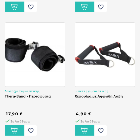
favorite_border
favorite_border
Λάστιχα Γυμναστικής
Ιμάντες γυμναστικής
Thera-Band - Περισφύρια
Χερούλια με Αφρώδη Λαβή
17,90 €
4,90 €
Σε Απόθεμα
Σε Απόθεμα
favorite_border
favorite_border