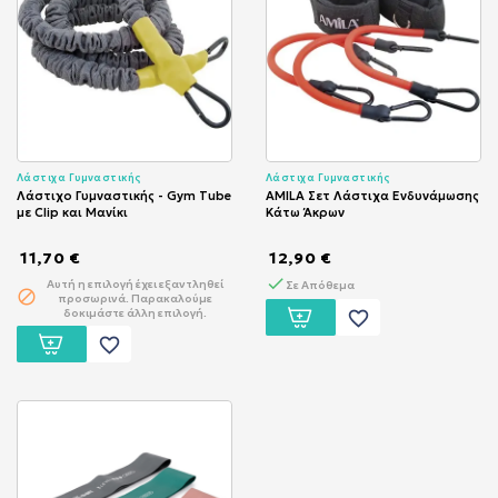
Λάστιχα Γυμναστικής
Λάστιχα Γυμναστικής
Λάστιχο Γυμναστικής - Gym Tube
AMILA Σετ Λάστιχα Ενδυνάμωσης
με Clip και Μανίκι
Κάτω Άκρων
11,70 €
12,90 €
Αυτή η επιλογή έχει εξαντληθεί
Σε Απόθεμα
προσωρινά. Παρακαλούμε
δοκιμάστε άλλη επιλογή.
favorite_border
favorite_border