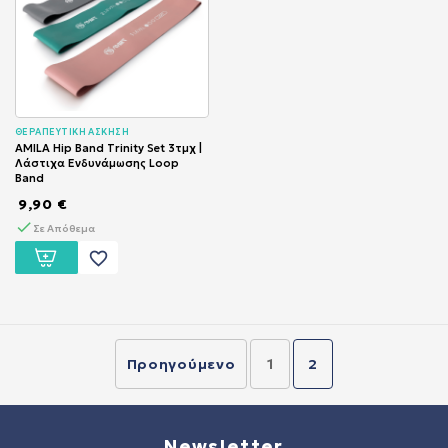
ΘΕΡΑΠΕΥΤΙΚΗ ΑΣΚΗΣΗ
AMILA Hip Band Trinity Set 3τμχ |
Λάστιχα Ενδυνάμωσης Loop
Band
9,90 €
Σε Απόθεμα
favorite_border
Προηγούμενο
1
2
Newsletter