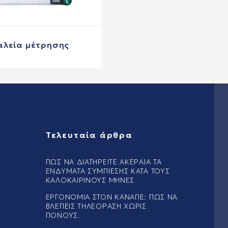
ιακές δομές ευαίσθητα σημεία πυροδότησης πόνου, τα
trigger po
ας μπορεί για διάφορους λόγους αυτά τα σημεία να ενεργοποιη
σει κάποιος. Με ειδικούς χειρισμούς και πιέσεις μπορεί αντιμ
 μέσο φυσικοθεραπείας. Απλό στην κατασκευή του αλλά μπορεί 
αλεία μέτρησης
rapy
απο ένα πλήθος φυσικοθεραπευτών. Ο τρόπος αξιολόγησης, ο κλ
λέσματα στους ασθενείς. Η healthaction παρέχει ορισμένα πρ
ι
ζώνες κινητοποίησης
,
σφήνες
, τα θερμά και ψυχρά
επιθέματα
Τελευταία άρθρα
manual therapy.
ΠΏΣ ΝΑ ΔΙΑΤΗΡΕΊΤΕ ΑΚΈΡΑΙΑ ΤΑ
κά περιστατικά
ΕΝΔΎΜΑΤΑ ΣΥΜΠΊΕΣΗΣ ΚΑΤΆ ΤΟΥΣ
ΚΑΛΟΚΑΙΡΙΝΟΎΣ ΜΉΝΕΣ
α, αλλά απαιτούν άμεση και εμπεριστατωμένη φυσικοθεραπευτι
ΕΡΓΟΝΟΜΊΑ ΣΤΟΝ ΚΑΝΑΠΈ: ΠΏΣ ΝΑ
κάθε ημέρα μπορεί να είναι καθοριστική. Ειδικότερα σε περισ
ΒΛΈΠΕΙΣ ΤΗΛΕΌΡΑΣΗ ΧΩΡΊΣ
ό ρόλο στην επάνοδο του ασθενούς και στην καλύτερη ποιότητ
ΠΌΝΟΥΣ.
η.
Τα
λάστιχα ενδυνάμωσης
της thera-band αποτελούν μια αξι