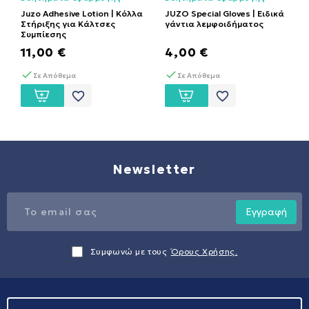
ενδυμάτων
ενδυμάτων
Juzo Adhesive Lotion | Κόλλα
JUZO Special Gloves | Ειδικά
Στήριξης για Κάλτσες
γάντια λεμφοιδήματος
Συμπίεσης
11,00 €
4,00 €
Σε Απόθεμα
Σε Απόθεμα
favorite_border
favorite_border
Newsletter
Εγγραφή
Συμφωνώ με τους
Όρους Χρήσης.