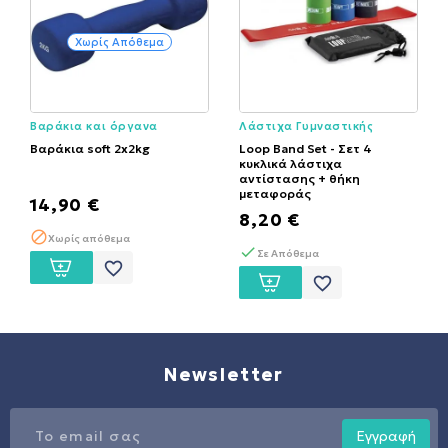
Χωρίς Απόθεμα
Βαράκια και όργανα
Λάστιχα Γυμναστικής
γυμναστικής
Βαράκια soft 2x2kg
Loop Band Set - Σετ 4
κυκλικά λάστιχα
αντίστασης + θήκη
μεταφοράς
14,90 €
8,20 €
Χωρίς απόθεμα
Σε Απόθεμα
favorite_border
favorite_border
Newsletter
Εγγραφή