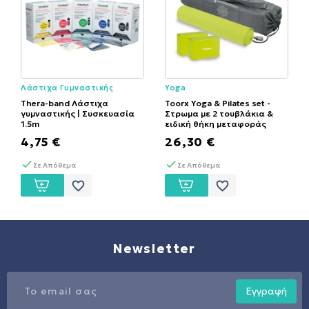
Λάστιχα Γυμναστικής
Yoga
Thera-band Λάστιχα
Toorx Yoga & Pilates set -
γυμναστικής | Συσκευασία
Στρωμα με 2 τουβλάκια &
1.5m
ειδική θήκη μεταφοράς
4,75 €
26,30 €
Σε Απόθεμα
Σε Απόθεμα
favorite_border
favorite_border
Newsletter
Εγγραφή