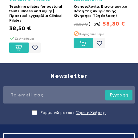
Κινησιολογία
Teaching pilates for postural
Κινησιολογία: Επιστημονική
faults, illness and injury |
Βάση της Ανθρώπινης
Πρακτικό εγχειρίδιο Clinical
Κίνησης» (12η έκδοση)
Pilates
58,80 €
70,00 €
-16%
38,50 €
Χωρίς απόθεμα
Σε Απόθεμα
favorite_border
favorite_border
Newsletter
Εγγραφή
Συμφωνώ με τους
Όρους Χρήσης.