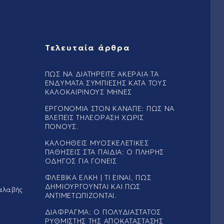
Τελευταία άρθρα
ΠΏΣ ΝΑ ΔΙΑΤΗΡΕΊΤΕ ΑΚΈΡΑΙΑ ΤΑ
ΕΝΔΎΜΑΤΑ ΣΥΜΠΊΕΣΗΣ ΚΑΤΆ ΤΟΥΣ
ΚΑΛΟΚΑΙΡΙΝΟΎΣ ΜΉΝΕΣ
ΕΡΓΟΝΟΜΊΑ ΣΤΟΝ ΚΑΝΑΠΈ: ΠΏΣ ΝΑ
ΒΛΈΠΕΙΣ ΤΗΛΕΌΡΑΣΗ ΧΩΡΊΣ
ΠΌΝΟΥΣ.
ΚΑΛΟΉΘΕΙΣ ΜΥΟΣΚΕΛΕΤΙΚΈΣ
ΠΑΘΉΣΕΙΣ ΣΤΑ ΠΑΙΔΙΆ: Ο ΠΛΉΡΗΣ
ΟΔΗΓΌΣ ΓΙΑ ΓΟΝΕΊΣ
ΦΛΕΒΙΚΆ ΈΛΚΗ | ΤΙ ΕΊΝΑΙ, ΠΏΣ
ΔΗΜΙΟΥΡΓΟΎΝΤΑΙ ΚΑΙ ΠΏΣ
αλαβής
ΑΝΤΙΜΕΤΩΠΊΖΟΝΤΑΙ.
ΔΙΆΦΡΑΓΜΑ: Ο ΠΟΛΥΔΙΆΣΤΑΤΟΣ
ΡΥΘΜΙΣΤΉΣ ΤΗΣ ΑΠΟΚΑΤΆΣΤΑΣΗΣ