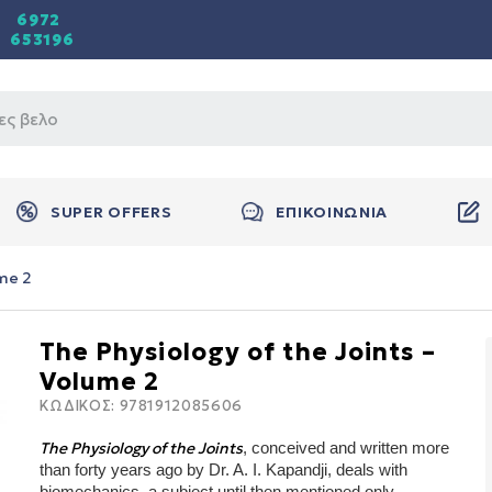
6972
653196
SUPER OFFERS
ΕΠΙΚΟΙΝΩΝΙΑ
ume 2
The Physiology of the Joints –
Volume 2
ΚΩΔΙΚΟΣ:
9781912085606
The Physiology of the Joints
, conceived and written more
than forty years ago by Dr. A. I. Kapandji, deals with
biomechanics, a subject until then mentioned only