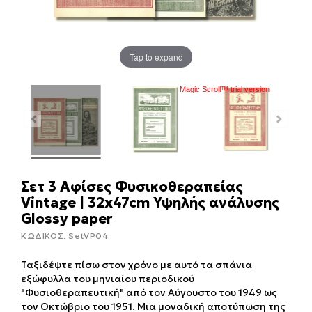
Tap to expand
Magic Scroll™ trial version
Σετ 3 Αφίσες Φυσικοθεραπείας
Vintage | 32x47cm Υψηλής ανάλυσης
Glossy paper
ΚΩΔΙΚΟΣ:
SetVP04
Ταξιδέψτε πίσω στον χρόνο με αυτό τα σπάνια
εξώφυλλα του μηνιαίου περιοδικού
"Φυσιοθεραπευτική" από τον Αύγουστο του 1949 ως
τον Οκτώβριο του 1951. Μια μοναδική αποτύπωση της