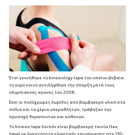
Έτσι γεννήθηκε το kinesiology tape του οποίου βεβαία
το ευρύ κοινό αντιλήφθηκε την ύπαρξη μετά τους
ολυμπιακούς αγώνες του 2008.
Εκεί οι πολύχρωμες λωρίδες από βαμβακερό υλικό στα
πόδια και τα χέρια υπεραθλητών, τράβηξαν την
προσοχή θεραπευτών και ασθενών.
Το kinesio tape λοιπόν είναι βαμβακερή ταινία (tex
tape) με δυνατότητα ελαστικής επιμήκυνσης στο 130-