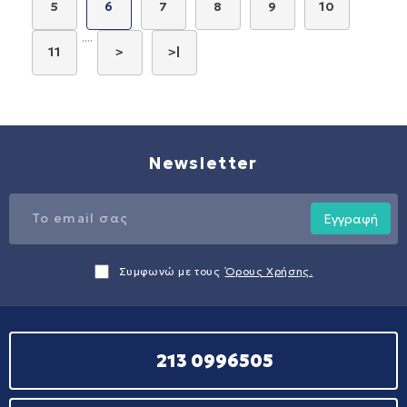
5
7
8
9
10
6
....
11
>
>|
Newsletter
Εγγραφή
Συμφωνώ με τους
Όρους Χρήσης.
213 0996505